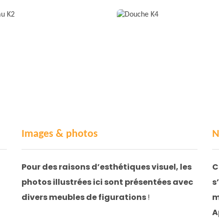
Images & photos
N
Pour des raisons d’esthétiques visuel, les
C
photos illustrées ici sont présentées avec
s
divers meubles de figurations
!
m
A